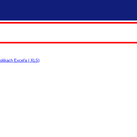
likach Excel'a (.XLS)